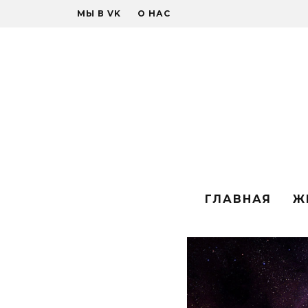
МЫ В VK
О НАС
ГЛАВНАЯ
Ж