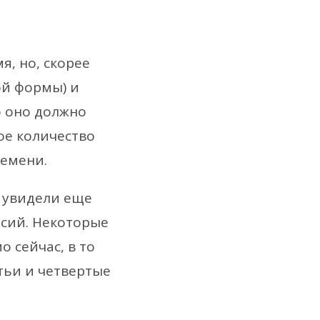
я, но, скорее
ой формы) и
о оно должно
ое количество
ремени.
ы увидели еще
рсий. Некоторые
о сейчас, в то
етьи и четвертые