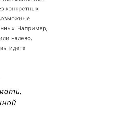
ез конкретных
 возможные
енных. Например,
или налево,
 вы идете
умать,
нной