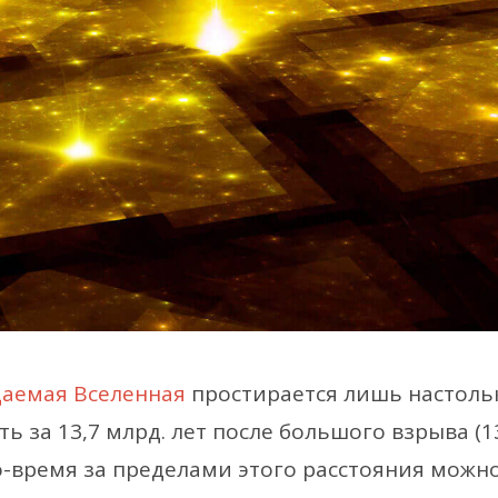
аемая Вселенная
простирается лишь настольк
ь за 13,7 млрд. лет после большого взрыва (1
во-время за пределами этого расстояния можн