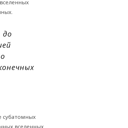
 вселенных
нных.
 до
шей
то
сконечных
е субатомных
нных вселенных.