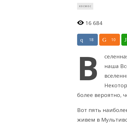
КОСМОС
16 684
18
10
В
селенна
наша Вс
вселенн
Некотор
более вероятно, ч
Вот пять наиболе
живем в Мультивс