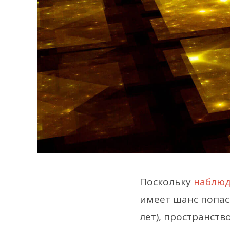
Поскольку
наблюд
имеет шанс попаст
лет), пространст