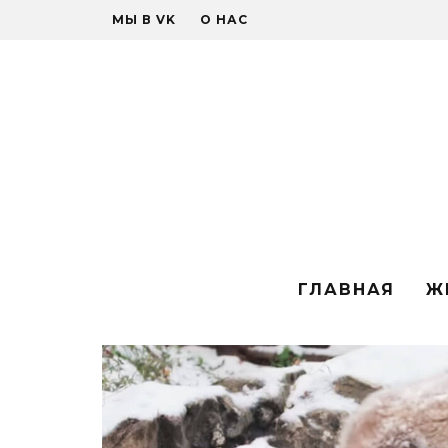
МЫ В VK
О НАС
ГЛАВНАЯ
Ж