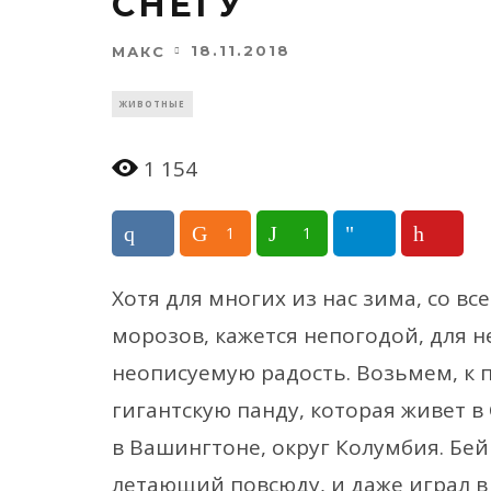
СНЕГУ
18.11.2018
МАКС
ЖИВОТНЫЕ
1 154
1
1
Хотя для многих из нас зима, со в
морозов, кажется непогодой, для 
неописуемую радость. Возьмем, к 
гигантскую панду, которая живет 
в Вашингтоне, округ Колумбия. Бей
летающий повсюду, и даже играл в