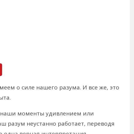
еем о силе нашего разума. И все же, это
ыта.
и наши моменты удивлением или
аш разум неустанно работает, переводя
ко одна верная интерпретация.