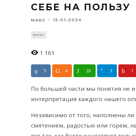
СЕБЕ НА ПОЛЬЗУ
15.01.2024
МАКС
ЖИЗНЬ
1 161
5
4
20
3
1
По большей части мы понятия не им
интерпретация каждого нашего оп
Независимо от того, наполнены л
смятением, радостью или горем, н
все так, как будто существует толь