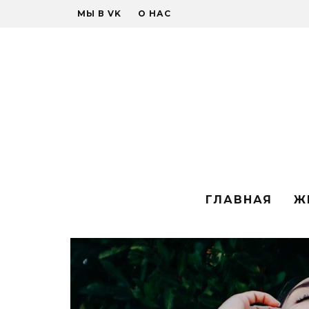
МЫ В VK
О НАС
ГЛАВНАЯ
Ж