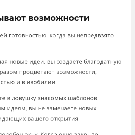
ывают возможности
й готовностью, когда вы непредвзято
ая новые идеи, вы создаете благодатную
бразом процветают возможности,
стью и в изобилии.
ете в ловушку знакомых шаблонов
м идеям, вы не замечаете новых
идающих вашего открытия.
 подобен окну. Когда окно закрыто