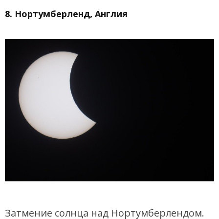
8. Нортумберленд, Англия
Затмение солнца над Нортумберлендом.