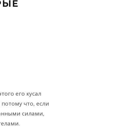
РЫЕ
М
этого его кусал
 потому что, если
анными силами,
телами.