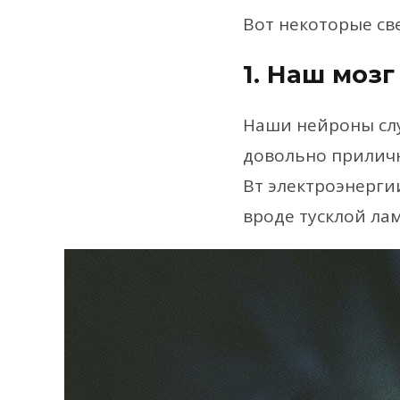
Вот некоторые све
1. Наш моз
Наши нейроны слу
довольно приличн
Вт электроэнерги
вроде тусклой ла