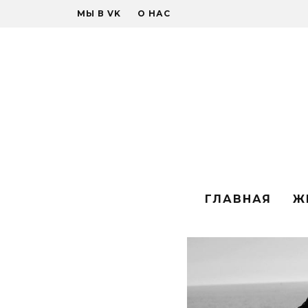
МЫ В VK
О НАС
ГЛАВНАЯ
Ж