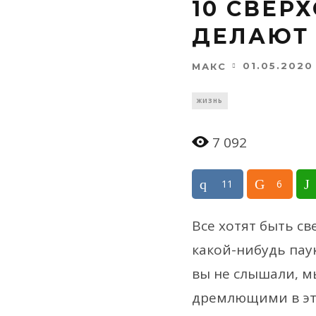
10 СВЕР
ДЕЛАЮТ 
01.05.2020
МАКС
ЖИЗНЬ
7 092
11
6
Все хотят быть св
какой-нибудь паук
вы не слышали, м
дремлющими в эти