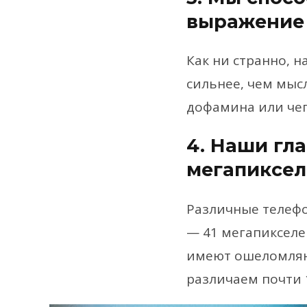
выражение
Как ни странно, 
сильнее, чем мыс
дофамина или чего
4. Наши гла
мегапиксе
Различные телеф
— 41 мегапикселей
имеют ошеломляю
различаем почти 