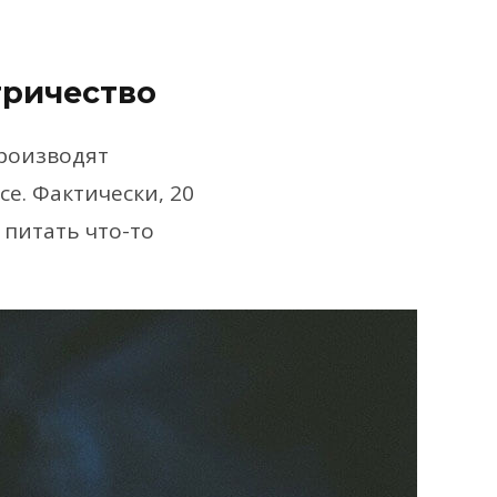
тричество
производят
е. Фактически, 20
 питать что-то