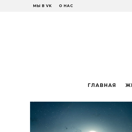
МЫ В VK
О НАС
ГЛАВНАЯ
Ж