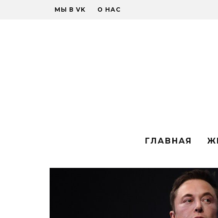
МЫ В VK
О НАС
ГЛАВНАЯ
Ж