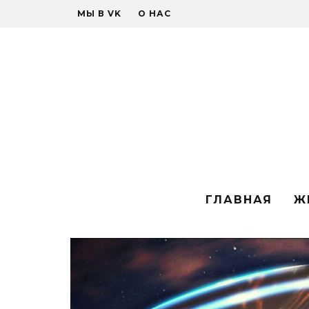
МЫ В VK
О НАС
ГЛАВНАЯ
Ж