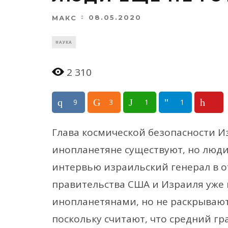
08.05.2020
МАКС
НАУКА
2 310
9
3
1
1
Глава космической безопасности Из
инопланетяне существуют, но люд
интервью израильский генерал в о
правительства США и Израиля уже 
инопланетянами, но не раскрываю
поскольку считают, что средний гр