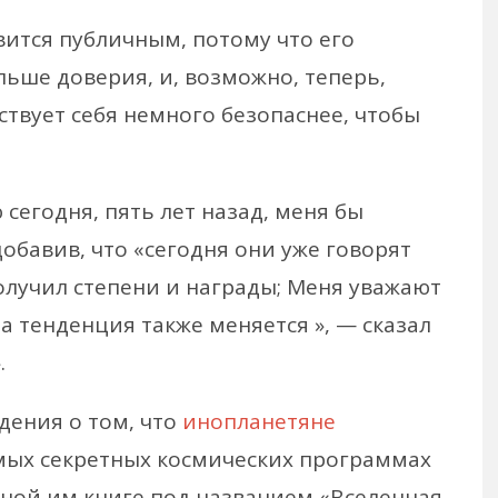
вится публичным, потому что его
льше доверия, и, возможно, теперь,
вствует себя немного безопаснее, чтобы
 сегодня, пять лет назад, меня бы
добавив, что «сегодня они уже говорят
получил степени и награды; Меня уважают
та тенденция также меняется », — сказал
.
дения о том, что
инопланетяне
мых секретных космических программах
нной им книге под названием «Вселенная