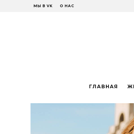
МЫ В VK
О НАС
ГЛАВНАЯ
Ж