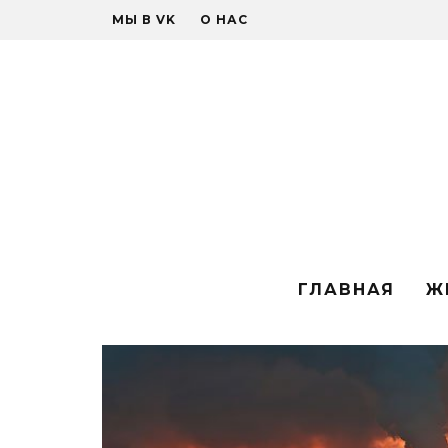
МЫ В VK
О НАС
ГЛАВНАЯ
Ж