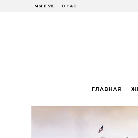
МЫ В VK
О НАС
ГЛАВНАЯ
Ж