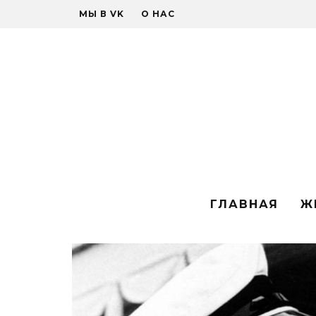
МЫ В VK
О НАС
ГЛАВНАЯ
Ж