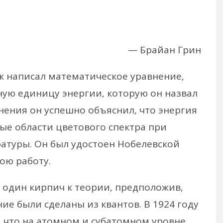
— Брайан Грин
к написал математическое уравнение,
ю единицу энергии, которую он назвал
нения он успешно объяснил, что энергия
ые области цветового спектра при
атуры. Он был удостоен Нобелевской
вою работу.
один кирпич к теории, предположив,
ние были сделаны из квантов. В 1924 году
 что на атомном и субатомном уровне