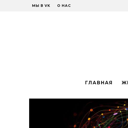
МЫ В VK
О НАС
ГЛАВНАЯ
Ж