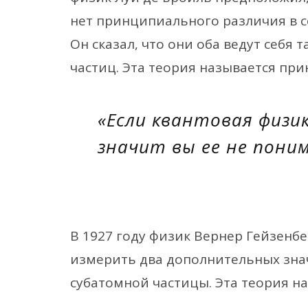
нет принципиального различия в с
Он сказал, что они оба ведут себя т
частиц. Эта теория называется пр
«Если квантовая физик
значит вы ее не пони
В 1927 году физик Вернер Гейзенб
измерить два дополнительных знач
субатомной частицы. Эта теория н