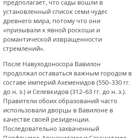
предполагает, что сады вошли в
установленный список семи чудес
древнего мира, потому что они
«призывали к явной роскоши и
романтической извращенности
стремлений».
После Навуходоносора Вавилон
продолжал оставаться важным городом в
составе империй Ахеменидов (550–330 гг.
до н. э.) и Селевкидов (312–63 гг. до н. э.).
Правители обоих образований часто
использовали дворцы в Вавилоне в
качестве своей резиденции.
Последовательно захваченный
Парфянами, Аршакидами и Сасанидами,