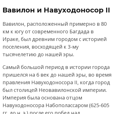
Вавилон и Навуходоносор II
Вавилон, расположенный примерно в 80
км к югу от современного Багдада в
Ираке, был древним городом с историей
поселения, восходящей к 3-му
тысячелетию до нашей эры.
Самый большой период в истории города
пришелся на 6 век до нашей эры, во время
правления Навуходоносора II, когда город
был столицей Неовавилонской империи.
Империя была основана отцом
Навуходоносора Набополассаром (625-605
гг. до н. э.) после его побед над