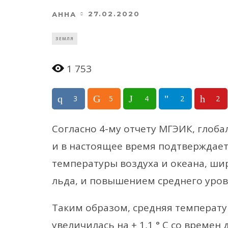
27.02.2020
АННА
ЗЕМЛЯ
1 753
3
5
4
2
2
Согласно 4-му отчету МГЭИК, глоб
и в настоящее время подтвержда
температуры воздуха и океана, ши
льда, и повышением среднего уров
Таким образом, средняя температу
увеличилась на + 1,1 ° C со времен