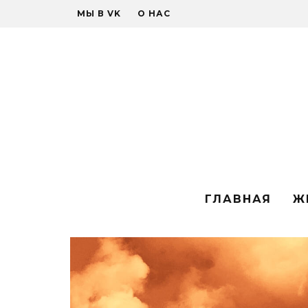
МЫ В VK
О НАС
ГЛАВНАЯ
Ж