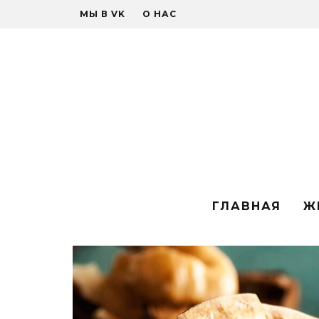
МЫ В VK
О НАС
ГЛАВНАЯ
Ж