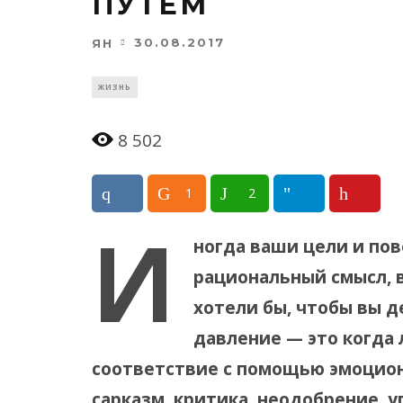
ПУТЕМ
30.08.2017
ЯН
ЖИЗНЬ
8 502
1
2
И
ногда ваши цели и по
рациональный смысл, в
хотели бы, чтобы вы 
давление — это когда 
соответствие с помощью эмоцион
сарказм, критика, неодобрение, у