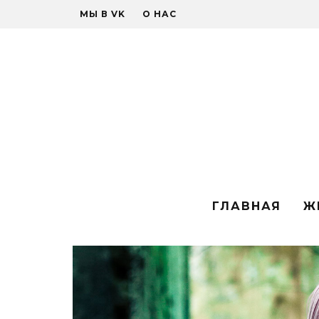
МЫ В VK
О НАС
ГЛАВНАЯ
Ж