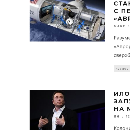
СТА
С П
«АВ
МАКС
Разуме
«Аврор
сверх
КОСМОС
ИЛО
ЗАП
НА 
1
ЯН
Колон