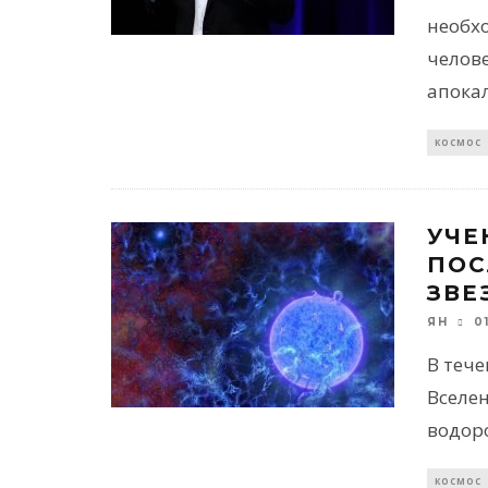
необх
челове
апока
КОСМОС
УЧЕ
ПОС
ЗВЕ
0
ЯН
В теч
Вселе
водоро
КОСМОС