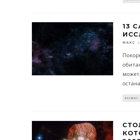
13 
ИСС
МАКС
Покор
обита
может,
остан
КОСМОС
СТО
КОТ