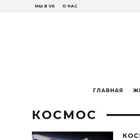
МЫ В VK
О НАС
ГЛАВНАЯ
Ж
КОСМОС
КОС