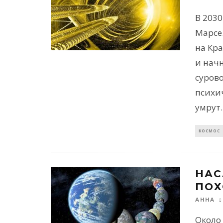
В 2030
Марсе
на Кр
и нач
сурово
психи
умрут.
КОСМОС
НАС
ПОХ
АННА
Около