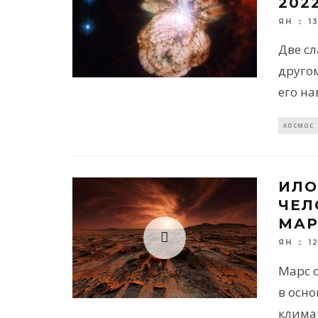
202
1
ЯН
Две сл
друго
его на
КОСМОС
ИЛО
ЧЕЛ
МАР
1
ЯН
Марс 
в осно
климат