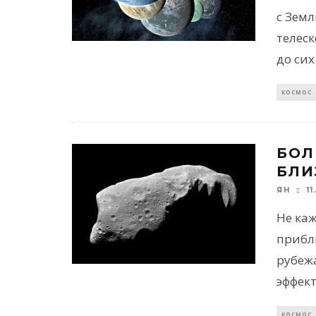
с Зем
телес
до сих
КОСМОС
БОЛ
БЛИ
1
ЯН
Не ка
прибли
рубежа
эффект
КОСМОС