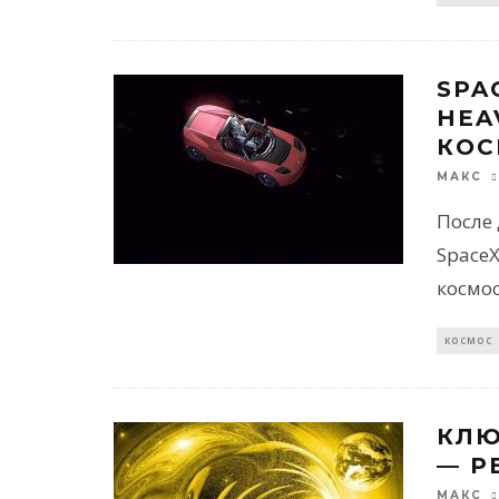
SPA
HEA
КОС
МАКС
После 
SpaceX
космос
КОСМОС
КЛЮ
— Р
МАКС